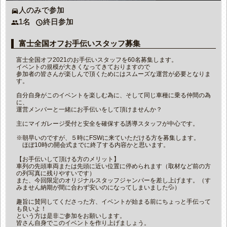
人のみで参加
directions_car
1名
終日参加
people
access_time
富士全国オフお手伝いスタッフ募集
富士全国オフ2021のお手伝いスタッフを60名募集します。
イベントの規模が大きくなってきておりますので
参加者の皆さんが楽しんで頂くためにはスムーズな運営が必要となりま
す。
自分自身がこのイベントを楽しむ為に、そして同じ車種に乗る仲間の為
に、
運営メンバーと一緒にお手伝いをして頂けませんか？
主にマイガレージ受付と安全を確保する誘導スタッフが中心です。
※朝早いのですが、５時にFSWに来ていただける方を募集します。
ほぼ10時の開会式までに終了する内容かと思います。
【お手伝いして頂ける方のメリット】
車列の先頭車両または先頭に近い位置に停められます（取材など前の方
の列写真に残りやすいです）
また、今回限定のオリジナルスタッフジャンパーを差し上げます。（す
みません納期が間に合わず安いのになってしまいました💦）
趣旨に賛同してくださった方、イベントが始まる前にちょっと手伝って
も良いよ！
という方は是非ご参加をお願いします。
皆さん自身でこのイベントを作り上げましょう。