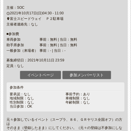
主催：SOC
2021年10月17日(日)04:30 - 11:00
access_time
富士スピードウェイ Ｐ２駐車場
place
主催者連絡先：なし
■参加費
車両参加
事前：無料 | 当日：無料
助手席参加
事前：無料 | 当日：無料
一般参加（来場者）
事前：- | 当日：-
募集締切日：2021年10月11日 23:59
定員：なし
イベントページ
参加メンバーリスト
参加条件
要承認：なし
事前予約：あり
地域制限：なし
車種制限：なし
性別制限：なし
年齢制限：なし
当日参加：OK
元々参加しているイベント（スープラ、８６、ＧＲヤリス全国オフ）の方
は
そのまま（登録したまま）にしてください。（元々の登録は不参加にしな