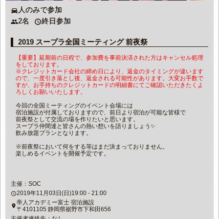
人のみで参加
directions_car
2名
終日参加
people
access_time
2019 スープラ全国ミーティング 前夜祭
【重要】延期前の日程で、参加費を事前決済された方はキャンセル処理
をしております。
※クレジットカード会社の締め日により、返金のタイミングが違います
ので、一度引き落とし後、返金される可能性があります。大変お手数で
すが、お手持ちのクレジットカードの明細書にてご確認いただきたくよ
ろしくお願いいたします。
今回の全国ミーティングのイベント会場には
宿泊施設が付属しておりますので、前日より宿泊が可能な皆様で
前夜祭として交流の場を作りたいと思います。
スープラ仲間達と皆さんの熱い想いを語りましょう✨
飲み放題プランとなります。
※前夜祭において何をする等はまだ決まっておりません。
楽しめるイベントを開催予定です。
主催：SOC
2019年11月03日(日)19:00 - 21:00
access_time
帝人アカデミー富士 宿泊施設
place
〒4101105 静岡県裾野市下和田656
主催者連絡先：なし