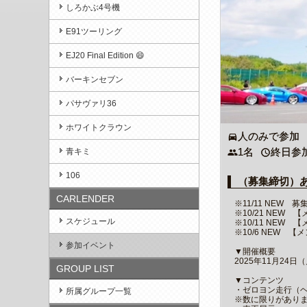
しろかぶ4号機
E91ツーリング
EJ20 Final Edition 😄
バーキンセブン
パサヴァリ36
ホワイトクラウン
人のみで参加
directions_car
1名
終日参
青キミ
people
access_time
106
（募集締切）あま
CARLENDER
※11/11 NEW
※10/21 NEW
スケジュール
※10/11 NEW
※10/6 NEW
参加イベント
▼開催概要
2025年11月24日
GROUP LIST
▼コンテンツ
・ゼロヨン走行（
所属グループ一覧
※数に限りがあり