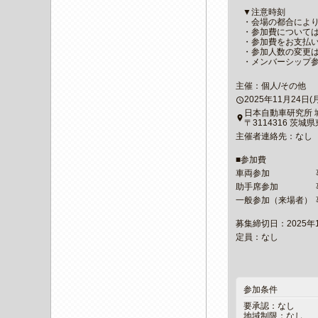
▼注意時刻
・会場の都合によ
・参加費については
・参加費をお支払い後
・参加人数の変更
・メンバーシップ参
主催：個人/その他
2025年11月24日(月)1
access_time
日本自動車研究所 
place
〒3114316 茨
主催者連絡先：なし
■参加費
車両参加
助手席参加
一般参加（来場者）
募集締切日：2025年11
定員：なし
参加条件
要承認：なし
地域制限：なし