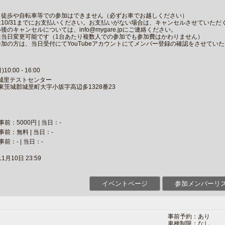
り徒歩や自転車等での参加はできません（必ずお車でお越しください）
10/31までにお支払いください。お支払いがない場合は、キャンセルさせていただ
のキャンセルについては、info@mygare.jpにご連絡ください。
は当日変更可能です（1台あたり複数人での参加でも参加費はかわりません）
加の方は、当日受付にてYouTubeアカウントにてメンバー登録の確認をさせてい
0:00 - 16:00
城里テストセンター
城県東茨城郡城里町大字小坂字高辺多1328番23
事前：5000円 | 当日：-
事前：無料 | 当日：-
事前：- | 当日：-
月10日 23:59
イベントページ
参加メンバーリ
事前予約：あり
車種制限：なし