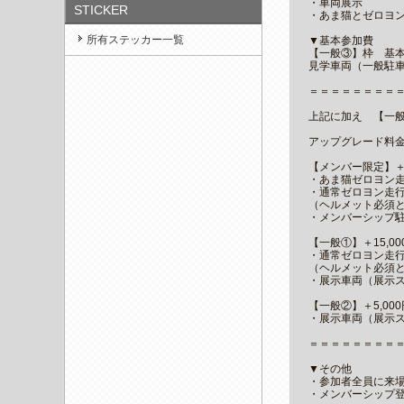
・車両展示
STICKER
・あま猫とゼロヨ
所有ステッカー一覧
▼基本参加費
【一般③】枠 基本50
見学車両（一般駐
＝＝＝＝＝＝＝＝
上記に加え 【一
アップグレード料
【メンバー限定】＋45
・あま猫ゼロヨン走
・通常ゼロヨン走行
（ヘルメット必須
・メンバーシップ
【一般①】＋15,00
・通常ゼロヨン走行
（ヘルメット必須
・展示車両（展示
【一般②】＋5,000
・展示車両（展示
＝＝＝＝＝＝＝＝
▼その他
・参加者全員に来
・メンバーシップ