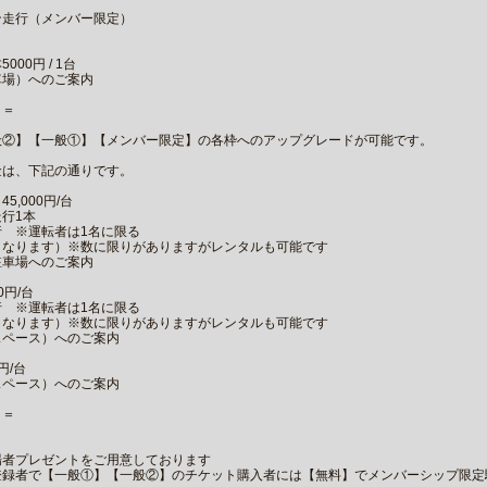
ン走行（メンバー限定）
00円 / 1台
車場）へのご案内
＝＝
般②】【一般①】【メンバー限定】の各枠へのアップグレードが可能です。
金は、下記の通りです。
,000円/台
行1本
 ※運転者は1名に限る
となります）※数に限りがありますがレンタルも可能です
駐車場へのご案内
0円/台
 ※運転者は1名に限る
となります）※数に限りがありますがレンタルも可能です
スペース）へのご案内
円/台
スペース）へのご案内
＝＝
場者プレゼントをご用意しております
登録者で【一般①】【一般②】のチケット購入者には【無料】でメンバーシップ限定