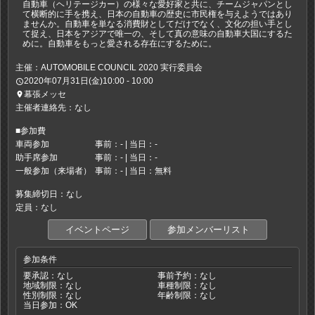
自動車（ヘリテージカー）の様々な愛好家と共に、チームジャパンとし
て横断的に手を携え、日本の自動車の歴史に市民権を与えようではあり
ませんか。自動車を単なる消費財としてだけでなく、文化の担い手とし
て捉え、日本をアジアで唯一の、そして真の意味の自動車大国にするた
めに。自動車をもっと愛される存在にするために。
主催：AUTOMOBILE COUNCIL 2020 実行委員会
2020年07月31日(金)10:00 - 10:00
access_time
幕張メッセ
place
主催者連絡先：なし
■参加費
車両参加
事前：- | 当日：-
助手席参加
事前：- | 当日：-
一般参加（来場者）
事前：- | 当日：無料
募集締切日：なし
定員：なし
イベントページ
参加メンバーリスト
参加条件
要承認：なし
事前予約：なし
地域制限：なし
車種制限：なし
性別制限：なし
年齢制限：なし
当日参加：OK