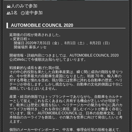
人のみで参加
directions_car
1名
途中参加
people
access_time
AUTOMOBILE COUNCIL 2020
延期後の日程が発表されました。
＜変更日程＞
開催日 2020年7月31日（金）、8月1日（土）、8月2日（日）
開催場所 幕張メッセ
開催情報・詳細内容につきましては、AUTOMOBILE COUNCIL 2020
公式Webにて今後順次お知らせしてまいります。
戦後劇的な成長を遂げた我が国。
その中心的役割を果たした自動車産業は、瞬く間に成功の階段を登りつ
め、今や世界最大の自動車生産国になりました。戦後 70 年。輸入車の
対する尊敬と憧れを含め、我が国には世界に誇れる自動車の歴史、ヘリ
テージが存在します。しかし残念ながら、自動車の文化的側面は十分に
成熟しているとはいえません。
産業・経済的側面ではトップランナーでありながら、自動車をカルチャ
ーとして捉え、これを広くあまねく共有する機会が乏しいのが現状で
す。欧米には歴史に敬意を払い、ヘリテージカーの魅力を中心に真のカ
ーライフが根付き、これを存分に表現、楽しむイベントが数多く存在し
ています。我々、AUTOMOBILE COUNCIL は、日本の自動車文化、日
本独自のカーライフを創造し、その魅力を世界に向けて発信したいと考
えます。
個別のメーカーやインポーター、中古車、修理会社等の垣根を越えて、