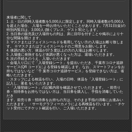
来場者に関して
1. 土・日の同時入場者数を5,000人に限定します。同時入場者数が5,000人
を超えた場合、 入場を一時お待ちいただくことがあります。7月31日(金)の
特別内覧日は、3,000人 (除くプレス、ゲスト等)とします。
2. 当日券の販売及び入場待ちの列は、床に目印を付すことや掲示により十
分な間隔を開け ます。
3. マスクまたはフェイスシールドを着用してない方の入場はお断り致しま
す。 ※マスクまたはフェイスシールドのご用意をお願いします。
4. 体調の悪い方、体温が37.5 度以上の方の入場はお断りします。
5. 入場後に発熱するなど体調が悪くなった方は、退場いただきます。
6. 次の手続きのうえ、入場いただきます
・会場入り口にて「入場登録シート」を提出いただき、千葉市コロナ追跡
サービス(QR コード)による登録を確認します。なお、スマートフォンをお
持ちではないなど「千 葉市コロナ追跡サービス」を登録できない方は、省
略いただきます。
・スタッフによる検温を行い、入場の日時、体温を「入場登録シート」に
記入し、署名 をいただきます。
・「入場登録シート」の記載内容を確認させていただきます。 ・前売り
券・招待券をお持ちではない方は、当日券を購入し、手指を消毒していた
だき
ます。前売り券・招待券をお持ちの方は、そのまま手指の消毒にお進みい
ただきます。 ・サーモグラフィーカメラによる再検温を行います。 ・チケ
ット受付にてチケット確認を行い、ご入場いただきます。