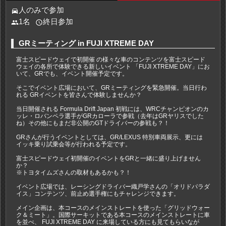
人のみで参加
directions_car
1名
終日参加
people
access_time
GRミーティング in FUJI XTREME DAY
富⼠スピードウェイで初開催 の様々な⾞のコンテンツを富⼠スピード
ウェイの各所で体験できる新しいイベント 「FUJI XTREME DAY」にお
いて、GRでも、イベント開催予定です。
そこでイベント広場において、GRミーティングを緊急開催。当日行わ
れる GRイベントを皆さんで体験しませんか？
当日開催される Formula Drift Japan 初戦には、WRCチャンピオンのカ
ッレ・ロバンペラ選手がGRカローラで参戦（去年はGRヤリスでした
ね）その他にもまだ非公開のGTドライバーの参戦も？！
GRさんが行うイベントとしては、GR/LEXUS 特別車両展示、更には
イッキ乗り試乗会等が行われる予定です。
富士スピードウェイ初開催のイベントをGRと一緒に盛り上げません
か？
※トヨタイムズさんの取材もあるかも？！
イベント広場では、レーシングドライバー織戸学さんの「オリドパラダ
イス」コンテンツ、前止め選手権にもチャレンジできます。
メイン企画は、本コースのメインストレートを使った「グリッドウォー
ク＆ミート」。国際サーキットである本コースのメインストレートに⾞
を並べ、 FUJI XTREME DAY に来場している⽅にも⾒てもらいなが