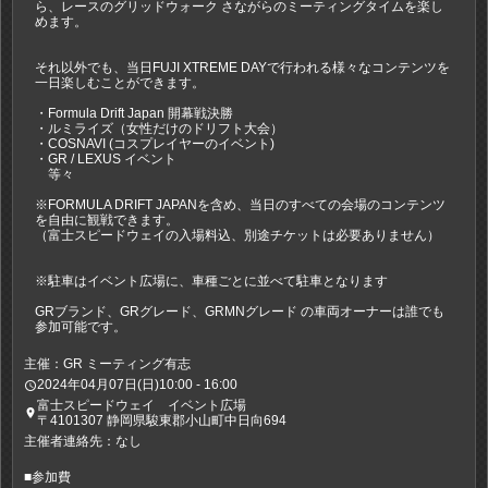
ら、レースのグリッドウォーク さながらのミーティングタイムを楽し
めます。
それ以外でも、当日FUJI XTREME DAYで行われる様々なコンテンツを
一日楽しむことができます。
・Formula Drift Japan 開幕戦決勝
・ルミライズ（女性だけのドリフト大会）
・COSNAVI (コスプレイヤーのイベント)
・GR / LEXUS イベント
等々
※FORMULA DRIFT JAPANを含め、当⽇のすべての会場のコンテンツ
を⾃由に観戦できます。
（富⼠スピードウェイの⼊場料込、別途チケットは必要ありません）
※駐車はイベント広場に、車種ごとに並べて駐車となります
GRブランド、GRグレード、GRMNグレード の車両オーナーは誰でも
参加可能です。
主催：GR ミーティング有志
2024年04月07日(日)10:00 - 16:00
access_time
富士スピードウェイ イベント広場
place
〒4101307 静岡県駿東郡小山町中日向694
主催者連絡先：なし
■参加費