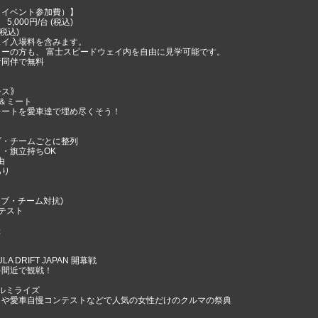
（イベント参加費）】
5,000円/台 (税込)
(税込)
ェイ入場料を含みます。
ーの方も、 富士スピードウェイ内を自由に見学可能です。
者同伴で無料
ース｠
＆ミート
レートを愛車達で埋め尽くそう！
ブ・チームごとに整列
・旗立持ちOK
由
あり
ラブ・チーム対抗)
テスト
録
A DRIFT JAPAN 開幕戦
を間近で観戦！
 ルミライズ
トや愛車自慢コンテストなどで人気の女性だけのクルマの祭典