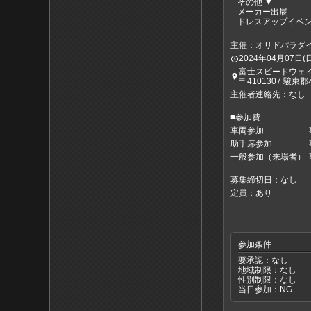
その他 ▼
メーカー出展
ドレスアップイベ
主催：オリドパラダ
2024年04月07日(日)0
access_time
富士スピードウェ
place
〒4101307 駿東
主催者連絡先：なし
■参加費
車両参加
助手席参加
一般参加（来場者）
募集締切日：なし
定員：あり
参加条件
要承認：なし
地域制限：なし
性別制限：なし
当日参加：NG