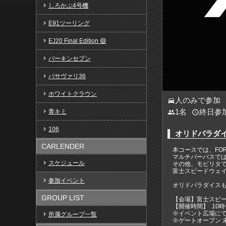
しろかぶ4号機
E91ツーリング
EJ20 Final Edition 😄
バーキンセブン
パサヴァリ36
ホワイトクラウン
人のみで参加
directions_car
1名
終日参
青キミ
people
access_time
106
オリドパラダイス 
CARLENDER
本コースでは、FORMU
マルチパーパスでは
スケジュール
その他、モビリタ
富士スピードウェイ
参加イベント
オリドパラダイスも
GROUP LIST
【会場】富士スピー
【開催時間】 10時
※イベント広場にて
所属グループ一覧
※ゲートオープン 