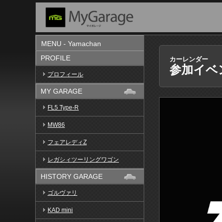
MENU - Yamachan
PROFILE
カーレンダー
参加イベ
プロフィール
MY GARAGE
FL5 Type-R
MW86
フェアレディZ
レガシィツーリングワゴン
HISTORY GARAGE
ゴルヴァリ
KAD mini