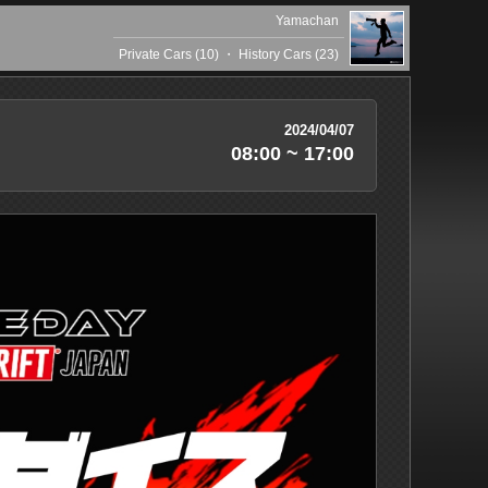
Yamachan
Private Cars (10)
・
History Cars (23)
2024/04/07
08:00 ~ 17:00