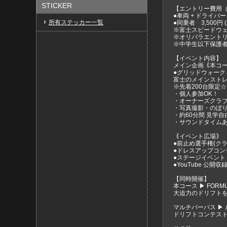
STICKER
【エントリー費用
●車両 + ドライバー 
所有ステッカー一覧
●同乗者 3,500円 
※富士スピードウ
※オリパラエントリ
※中学生以下保護
【イベント内容】
メイン企画｟本コ
●グリッドウォーク
富士のメインスト
※先着200台限定☆
・個人参加OK！
・オーナーズクラ
・写真撮影・のぼり
・約60分間 見学自
・サウンドタイム
｟イベント広場｠
●前止め選手権(ク
●ドレスアップコン
●ステージイベント
●YouTube 公開収
【同時開催】
本コース ▶ FORMUL
大迫力のドリフト
マルチパーパス ▶
ドリフトコンテス