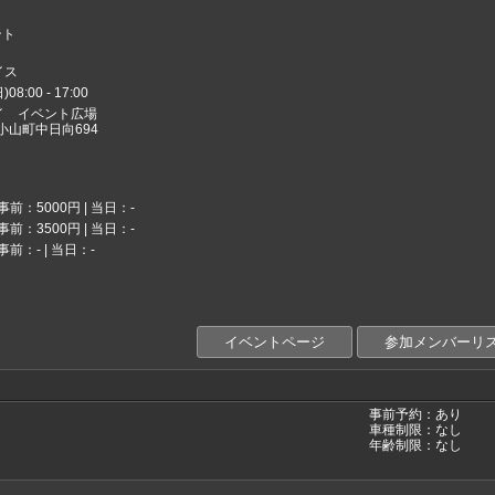
ント
イス
8:00 - 17:00
イ イベント広場
郡小山町中日向694
事前：5000円 | 当日：-
事前：3500円 | 当日：-
事前：- | 当日：-
イベントページ
参加メンバーリ
事前予約：あり
車種制限：なし
年齢制限：なし