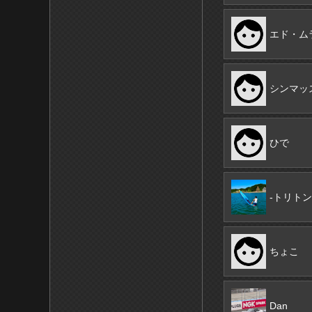
エド・ム
シンマッ
ひで
-トリトン
ちょこ
Dan