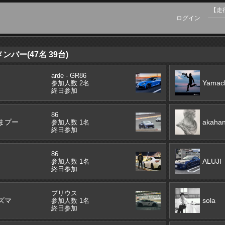
【走
ログイン
バー(47名 39台)
arde - GR86
Yamac
参加人数 2名
終日参加
86
まプー
akaha
参加人数 1名
終日参加
86
ALUJI
参加人数 1名
終日参加
プリウス
ズマ
sola
参加人数 1名
終日参加