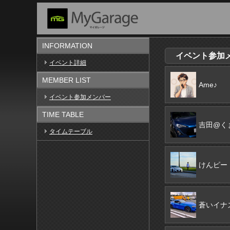
INFORMATION
イベント参加メン
イベント詳細
MEMBER LIST
Ame♪
イベント参加メンバー
TIME TABLE
吉田@く
タイムテーブル
けんピー
蒼いイナ