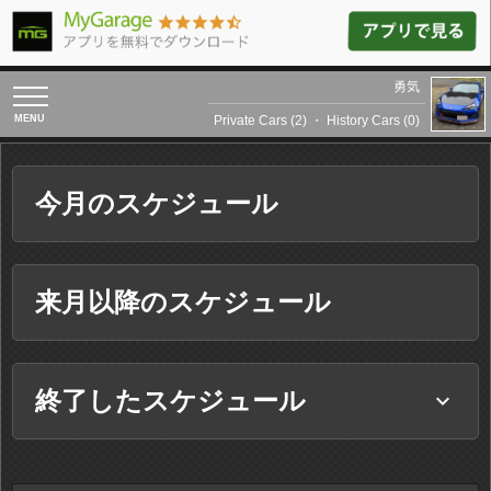
勇気
toggle
navigation
Private Cars (2)
・
History Cars (0)
今月のスケジュール
来月以降のスケジュール
終了したスケジュール
keyboard_arrow_down