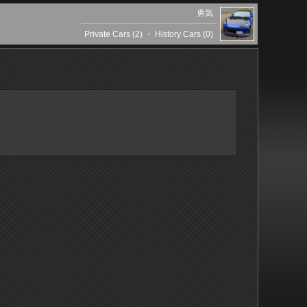
勇気
Private Cars (2)
・
History Cars (0)