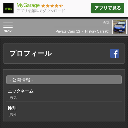
勇気
toggle
navigation
Private Cars (2)
・
History Cars (0)
プロフィール
- 公開情報 -
ニックネーム
勇気
性別
男性