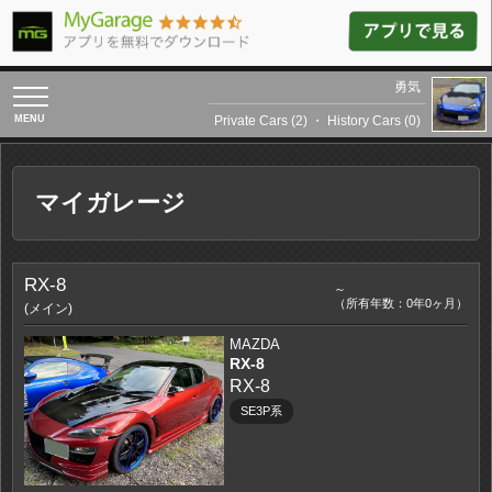
勇気
toggle
navigation
Private Cars (2)
・
History Cars (0)
マイガレージ
RX-8
～
（所有年数：0年0ヶ月）
(メイン)
MAZDA
RX-8
RX-8
SE3P系