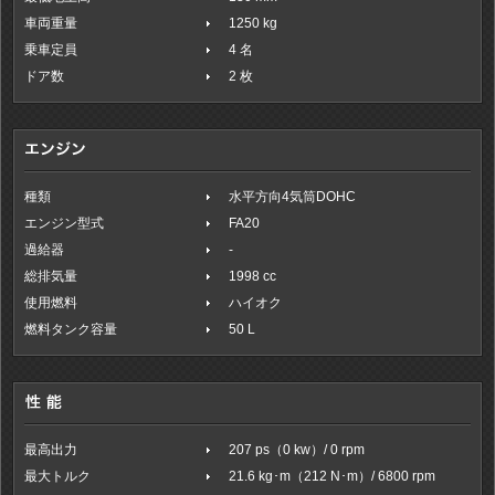
車両重量
1250 kg
乗車定員
4 名
ドア数
2 枚
種類
水平方向4気筒DOHC
エンジン型式
FA20
過給器
-
総排気量
1998 cc
使用燃料
ハイオク
燃料タンク容量
50 L
最高出力
207 ps（0 kw）/ 0 rpm
最大トルク
21.6 kg･m（212 N･m）/ 6800 rpm