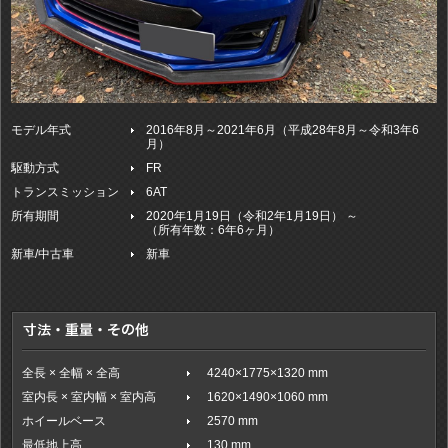
モデル年式
2016年8月～2021年6月（平成28年8月～令和3年6
月）
駆動方式
FR
トランスミッション
6AT
所有期間
2020年1月19日（令和2年1月19日） ～
（所有年数：6年6ヶ月）
新車/中古車
新車
全長 × 全幅 × 全高
4240×1775×1320 mm
室内長 × 室内幅 × 室内高
1620×1490×1060 mm
ホイールベース
2570 mm
最低地上高
130 mm