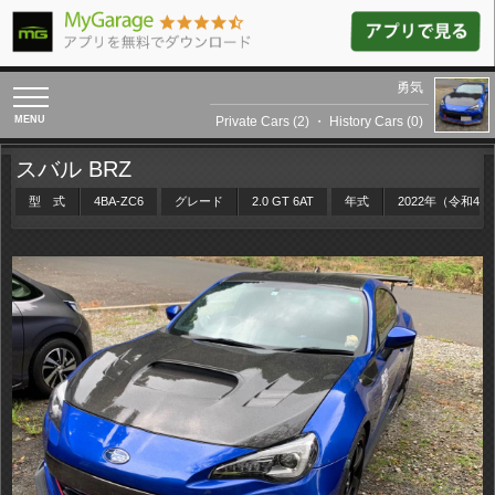
勇気
toggle
navigation
Private Cars (2)
・
History Cars (0)
スバル BRZ
型 式
4BA-ZC6
グレード
2.0 GT 6AT
年式
2022年（令和4年