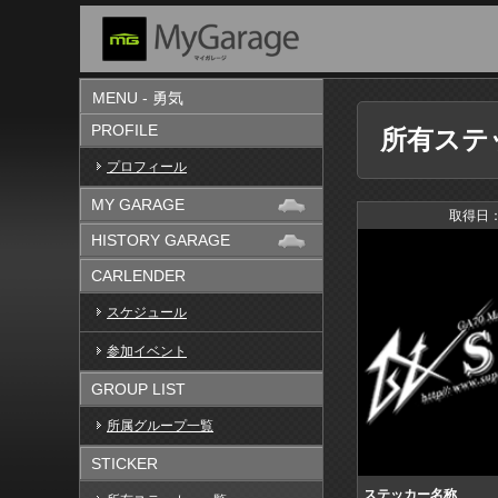
MENU - 勇気
PROFILE
所有ステ
プロフィール
MY GARAGE
取得日：
HISTORY GARAGE
CARLENDER
スケジュール
参加イベント
GROUP LIST
所属グループ一覧
STICKER
ステッカー名称