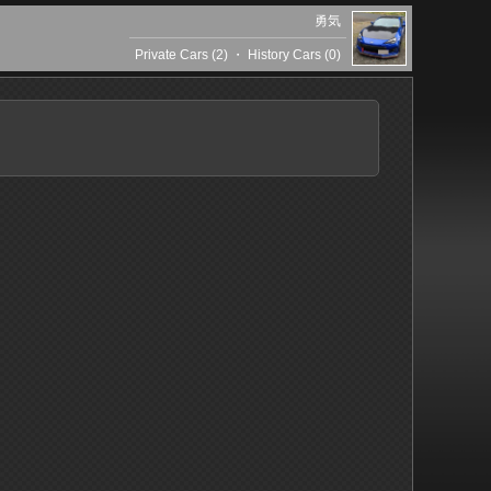
勇気
Private Cars (2)
・
History Cars (0)