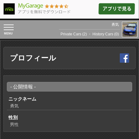
勇気
toggle
navigation
Private Cars (2)
・
History Cars (0)
プロフィール
- 公開情報 -
ニックネーム
勇気
性別
男性