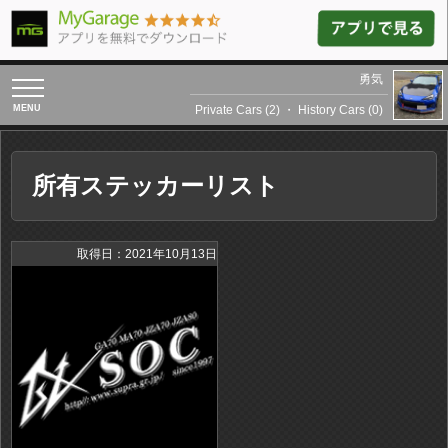
勇気
toggle
navigation
Private Cars (2)
・
History Cars (0)
所有ステッカーリスト
取得日：2021年10月13日