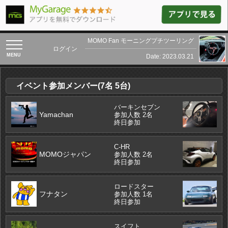
MOMO Fan モーニングプチツーリング
toggle
ログイン
navigation
Date: 2023.03.21
イベント参加メンバー(7名 5台)
バーキンセブン
Yamachan
参加人数 2名
終日参加
C-HR
MOMOジャパン
参加人数 2名
終日参加
ロードスター
フナタン
参加人数 1名
終日参加
スイフト