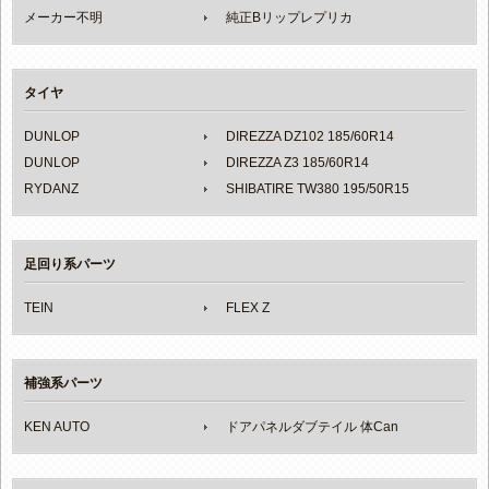
メーカー不明
純正Bリップレプリカ
タイヤ
DUNLOP
DIREZZA DZ102 185/60R14
DUNLOP
DIREZZA Z3 185/60R14
RYDANZ
SHIBATIRE TW380 195/50R15
足回り系パーツ
TEIN
FLEX Z
補強系パーツ
KEN AUTO
ドアパネルダブテイル 体Can