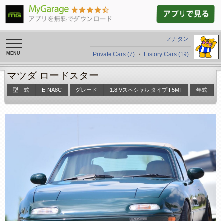
フナタン
toggle
navigation
Private Cars (7)
・
History Cars (19)
マツダ ロードスター
型 式
E-NA8C
グレード
1.8 Vスペシャル タイプII 5MT
年式