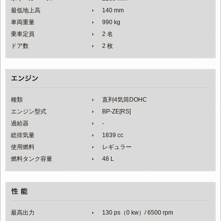
最低地上高
140 mm
車両重量
990 kg
乗車定員
2 名
ドア数
2 枚
種類
直列4気筒DOHC
エンジン型式
BP-ZE[RS]
過給器
-
総排気量
1839 cc
使用燃料
レギュラー
燃料タンク容量
48 L
最高出力
130 ps（0 kw）/ 6500 rpm