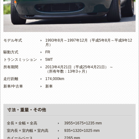
モデル年式
1993年8月～1997年12月（平成5年8月～平成9年12
月）
駆動方式
FR
トランスミッション
5MT
所有期間
2013年4月21日（平成25年4月21日） ～
（所有年数：13年3ヶ月）
走行距離
174,000km
新車/中古車
新車
全長 × 全幅 × 全高
3955×1675×1235 mm
室内長 × 室内幅 × 室内高
935×1320×1025 mm
ホイールベース
2265 mm