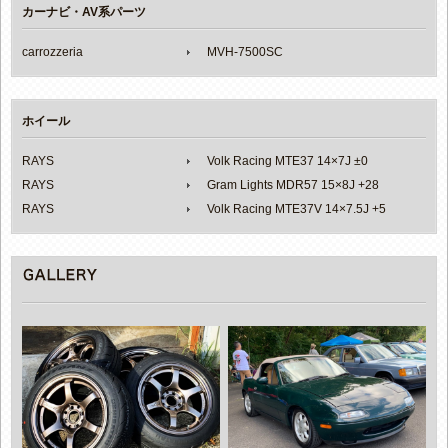
カーナビ・AV系パーツ
carrozzeria
MVH-7500SC
ホイール
RAYS
Volk Racing MTE37 14×7J ±0
RAYS
Gram Lights MDR57 15×8J +28
RAYS
Volk Racing MTE37V 14×7.5J +5