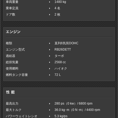
車両重量
1480 kg
乗車定員
4 名
ドア数
2 枚
種類
直列6気筒DOHC
エンジン型式
RB26DETT
過給器
ターボ
総排気量
2568 cc
使用燃料
ハイオク
燃料タンク容量
72 L
最高出力
280 ps（0 kw）/ 6800 rpm
最大トルク
36.0 kg･m（0 N･m）/ 4400 rpm
パワーウェイトレシオ
5.3 kg/ps