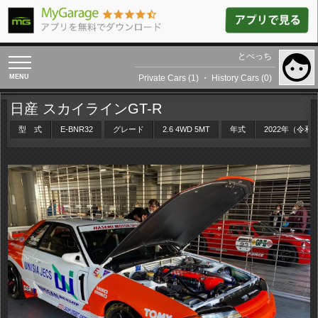
とべっち
toggle
navigation
Private Cars (1)
・
History Cars (0)
日産 スカイラインGT-R
型 式
E-BNR32
グレード
2.6 4WD 5MT
年式
2022年（令和