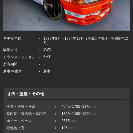
モデル年式
1989年8月～1994年12月（平成元年8月～平成6年12
月）
駆動方式
4WD
トランスミッション
5MT
所有期間
-
新車/中古車
新車
全長 × 全幅 × 全高
4545×1755×1340 mm
室内長 × 室内幅 × 室内高
1805×1400×1090 mm
ホイールベース
2615 mm
最低地上高
135 mm