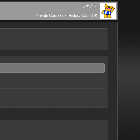
フナタン
Private Cars (7)
・
History Cars (19)