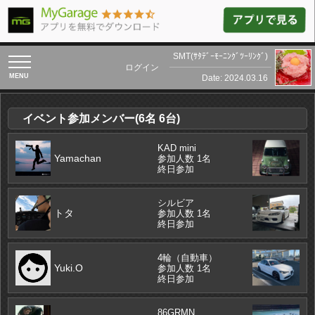
SMT(ｻﾀﾃﾞｰﾓｰﾆﾝｸﾞﾂｰﾘﾝｸﾞ)
toggle
ログイン
navigation
Date: 2024.03.16
イベント参加メンバー(6名 6台)
KAD mini
Yamachan
参加人数 1名
終日参加
シルビア
トタ
参加人数 1名
終日参加
4輪（自動車）
Yuki.O
参加人数 1名
終日参加
86GRMN