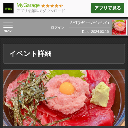
SMT(ｻﾀﾃﾞｰﾓｰﾆﾝｸﾞﾂｰﾘﾝｸﾞ)
toggle
ログイン
navigation
Date: 2024.03.16
イベント詳細