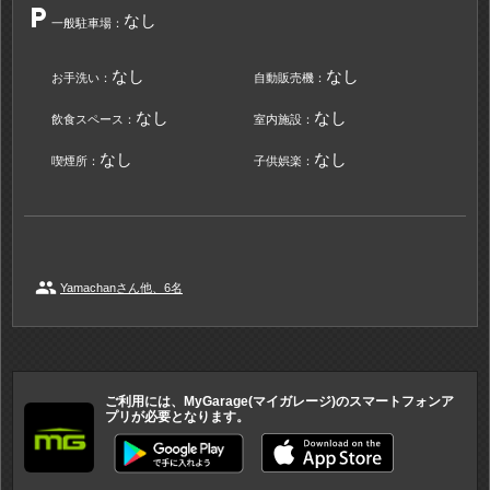
local_parking
なし
一般駐車場：
なし
なし
お手洗い：
自動販売機：
なし
なし
飲食スペース：
室内施設：
なし
なし
喫煙所：
子供娯楽：
people
Yamachanさん他、6名
ご利用には、MyGarage(マイガレージ)のスマートフォンア
プリが必要となります。