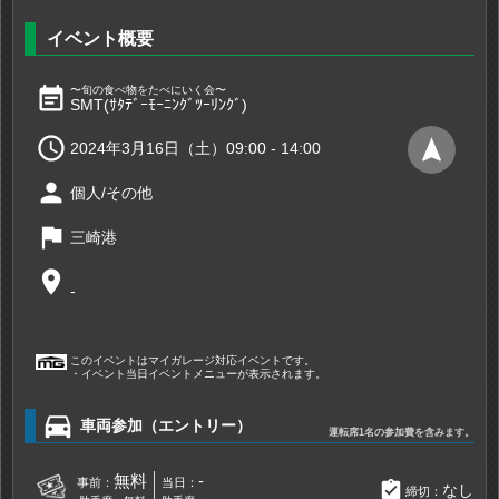
イベント概要
event_note
〜旬の食べ物をたべにいく会〜
SMT(ｻﾀﾃﾞｰﾓｰﾆﾝｸﾞﾂｰﾘﾝｸﾞ)

navigation
2024年3月16日（土）09:00 - 14:00
person
個人/その他
flag
三崎港
place
-
このイベントはマイガレージ対応イベントです。
・イベント当日イベントメニューが表示されます。
directions_car
車両参加（エントリー）
運転席1名の参加費を含みます。
無料
-
事前：
当日：
assignment_turned_in
なし
締切：