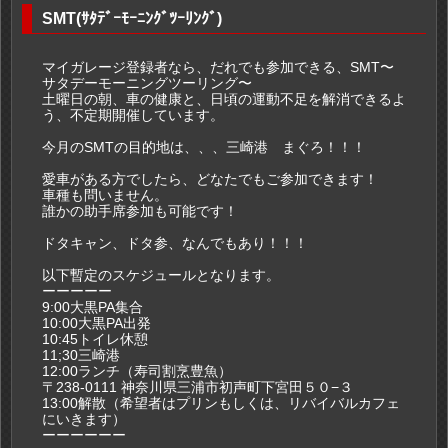
SMT(ｻﾀﾃﾞｰﾓｰﾆﾝｸﾞﾂｰﾘﾝｸﾞ)
マイガレージ登録者なら、だれでも参加できる、SMT〜
サタデーモーニングツーリング〜
土曜日の朝、車の健康と、日頃の運動不足を解消できるよ
う、不定期開催しています。
今月のSMTの目的地は、、、三崎港 まぐろ！！！
愛車がある方でしたら、どなたでもご参加できます！
車種も問いません。
誰かの助手席参加も可能です！
ドタキャン、ドタ参、なんでもあり！！！
以下暫定のスケジュールとなります。
ーーーーー
9:00大黒PA集合
10:00大黒PA出発
10:45トイレ休憩
11;30三崎港
12:00ランチ（寿司割烹豊魚）
〒238-0111 神奈川県三浦市初声町下宮田５０−３
13:00解散（希望者はプリンもしくは、リバイバルカフェ
にいきます）
ーーーーーー