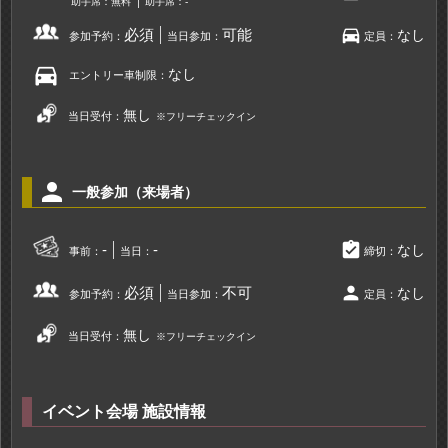
助手席：無料
助手席：-
directions_car
必須
可能
なし
参加予約：
当日参加：
定員：
directions_car
なし
エントリー車制限：
無し
当日受付：
※フリーチェックイン
person
一般参加（来場者）
assignment_turned_in
-
-
なし
事前：
当日：
締切：
person
必須
不可
なし
参加予約：
当日参加：
定員：
無し
当日受付：
※フリーチェックイン
イベント会場 施設情報