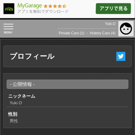
Yuki.O
toggle
navigation
Private Cars (1)
・
History Cars (4)
プロフィール
- 公開情報 -
ニックネーム
Yuki.O
性別
男性