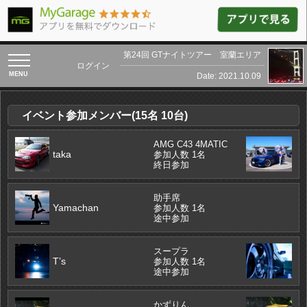
第24回 GTナイトツアー 室蘭エリア
toggle
ログイン
navigation
Date: 2021.10.09
イベント参加メンバー(15名 10台)
AMG C43 4MATIC
taka
参加人数 1名
終日参加
助手席
Yamachan
参加人数 1名
途中参加
スープラ
T’s
参加人数 1名
途中参加
かずりん