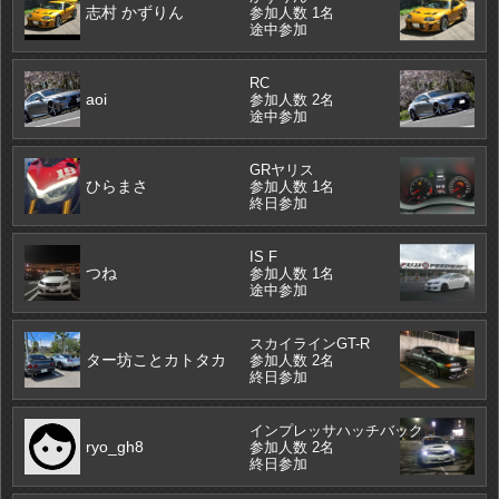
志村 かずりん
参加人数 1名
途中参加
RC
aoi
参加人数 2名
途中参加
GRヤリス
ひらまさ
参加人数 1名
終日参加
IS F
つね
参加人数 1名
途中参加
スカイラインGT-R
ター坊ことカトタカ
参加人数 2名
終日参加
インプレッサハッチバック
ryo_gh8
参加人数 2名
終日参加