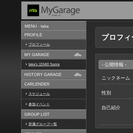
MENU - taka
PROFILE
プロフィ
プロフィール
MY GARAGE
- 公開情報 -
taka's JZA80 Supra
HISTORY GARAGE
ニックネーム
CARLENDER
性別
スケジュール
参加イベント
自己紹介
GROUP LIST
所属グループ一覧