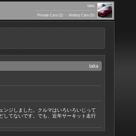
taka
Private Cars (2)
・
History Cars (5)
taka
にチェンジしました。クルマはいろいろいじって
どしてないです。でも、近年サーキット走行