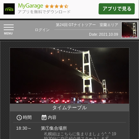
第24回 GTナイトツアー 室蘭エリア
toggle
ログイン
navigation
Date: 2021.10.09
タイムテーブル
access_time
event_note
時間
内容
18:30～
第①集合場所
札幌組はこちらに集まりましょう^_^ 19
時30分に自己紹介後スタートします。