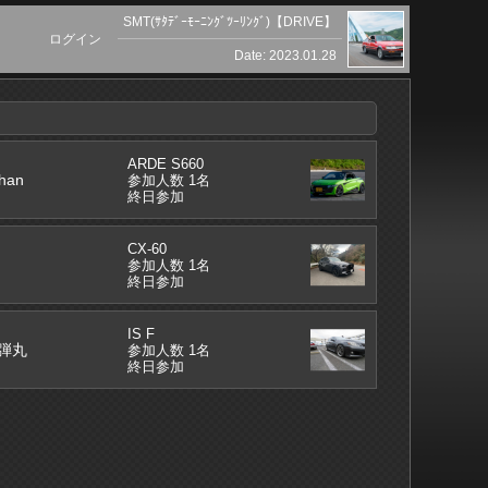
SMT(ｻﾀﾃﾞｰﾓｰﾆﾝｸﾞﾂｰﾘﾝｸﾞ)【DRIVE】
ログイン
Date: 2023.01.28
ARDE S660
han
参加人数 1名
終日参加
CX-60
参加人数 1名
終日参加
IS F
弾丸
参加人数 1名
終日参加