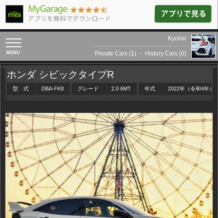
Kyohei
toggle
navigation
Private Cars (1)
・
History Cars (0)
ホンダ シビックタイプR
型 式
DBA-FK8
グレード
2.0 6MT
年式
2022年（令和4年）