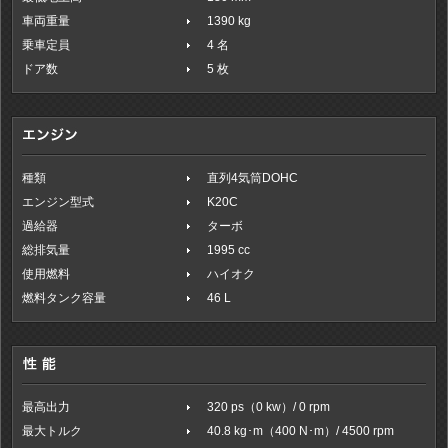
車両重量
1390 kg
乗車定員
4 名
ドア数
5 枚
種類
直列4気筒DOHC
エンジン型式
K20C
過給器
ターボ
総排気量
1995 cc
使用燃料
ハイオク
燃料タンク容量
46 L
最高出力
320 ps（0 kw）/ 0 rpm
最大トルク
40.8 kg･m（400 N･m）/ 4500 rpm