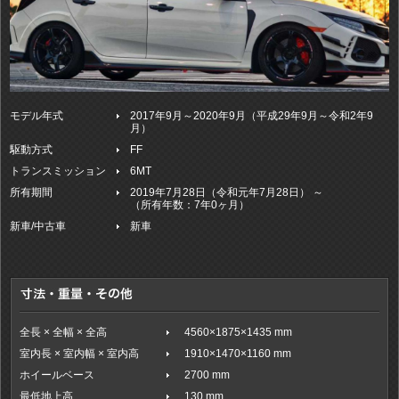
モデル年式
2017年9月～2020年9月（平成29年9月～令和2年9
月）
駆動方式
FF
トランスミッション
6MT
所有期間
2019年7月28日（令和元年7月28日） ～
（所有年数：7年0ヶ月）
新車/中古車
新車
全長 × 全幅 × 全高
4560×1875×1435 mm
室内長 × 室内幅 × 室内高
1910×1470×1160 mm
ホイールベース
2700 mm
最低地上高
130 mm