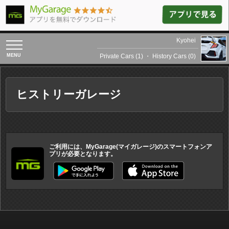
Kyohei
toggle
navigation
Private Cars (1)
・
History Cars (0)
ヒストリーガレージ
ご利用には、MyGarage(マイガレージ)のスマートフォンア
プリが必要となります。