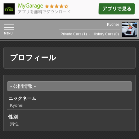
Kyohei
toggle
navigation
Private Cars (1)
・
History Cars (0)
プロフィール
- 公開情報 -
ニックネーム
Kyohei
性別
男性