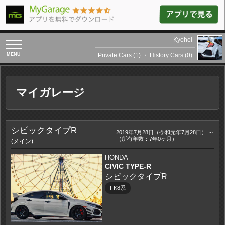
Kyohei
toggle
navigation
Private Cars (1)
・
History Cars (0)
マイガレージ
シビックタイプR
2019年7月28日（令和元年7月28日） ～
（所有年数：7年0ヶ月）
(メイン)
HONDA
CIVIC TYPE-R
シビックタイプR
FK8系