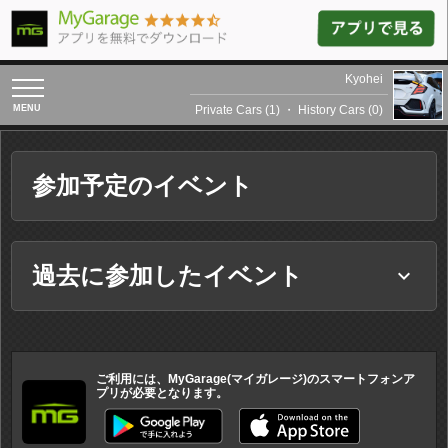
Kyohei
toggle
navigation
Private Cars (1)
・
History Cars (0)
参加予定のイベント
過去に参加したイベント
keyboard_arrow_down
ご利用には、MyGarage(マイガレージ)のスマートフォンア
プリが必要となります。