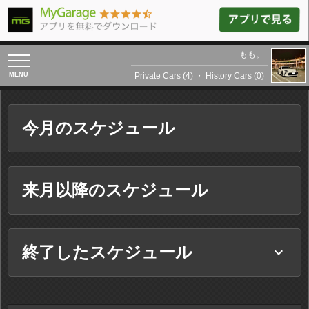
もも。
toggle
navigation
Private Cars (4)
・
History Cars (0)
今月のスケジュール
来月以降のスケジュール
終了したスケジュール
keyboard_arrow_down