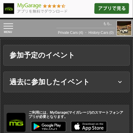
もも。
toggle
navigation
Private Cars (4)
・
History Cars (0)
参加予定のイベント
過去に参加したイベント
keyboard_arrow_down
ご利用には、MyGarage(マイガレージ)のスマートフォンア
プリが必要となります。