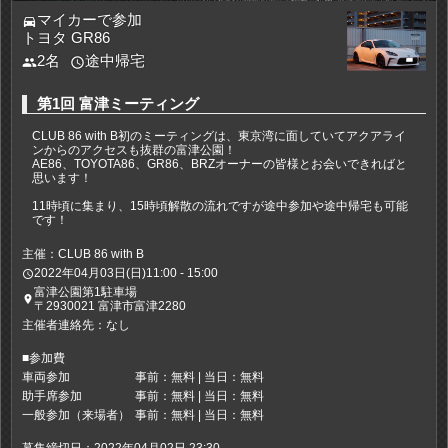
マイカーで参加
directions_car
トヨタ GR86
2名
途中帰宅
people
access_time
第1回 富津ミーティング
CLUB 86 with B初のミーティングは、東京湾に面していてアクアライ
ンからのアクセスも抜群の富津公園！
AE86、TOYOTA86、GR86、BRZオーナーの皆様とお会いできればと
思います！
11時頃に集まり、15時頃解散の流れですが途中参加や途中帰宅も可能
です！
主催：CLUB 86 with B
2022年04月03日(日)11:00 - 15:00
access_time
富津公園第1駐車場
place
〒2930021 富津市富津2280
主催者連絡先：なし
■参加費
車両参加
事前：無料 | 当日：無料
助手席参加
事前：無料 | 当日：無料
一般参加（来場者）
事前：無料 | 当日：無料