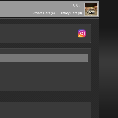
もも。
Private Cars (4)
・
History Cars (0)