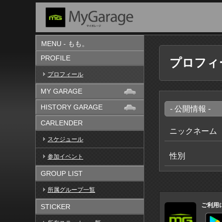
MENU - もも。
PROFILE
プロフィ
プロフィール
MY GARAGE
HISTORY GARAGE
- 公開情報 -
CARLENDER
ニックネーム
スケジュール
性別
参加イベント
GROUP LIST
所属グループ一覧
ご利用
STICKER