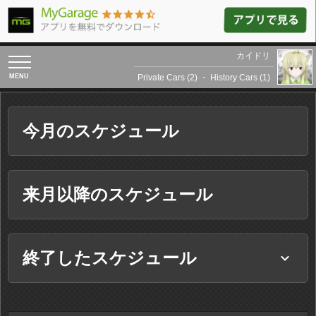
カイドリ
toggle
navigation
Private Cars (2)
・
History Cars (1)
今月のスケジュール
来月以降のスケジュール
終了したスケジュール
keyboard_arrow_down