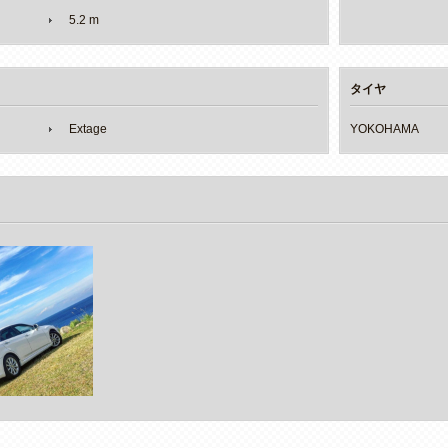
5.2 m
タイヤ
Extage
YOKOHAMA