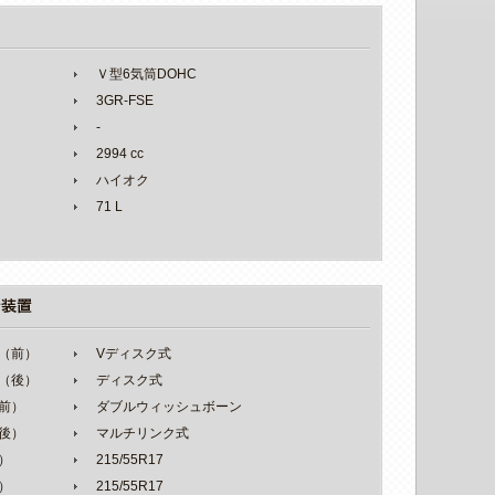
Ｖ型6気筒DOHC
3GR-FSE
-
2994 cc
ハイオク
71 L
（前）
Vディスク式
（後）
ディスク式
前）
ダブルウィッシュボーン
後）
マルチリンク式
）
215/55R17
）
215/55R17