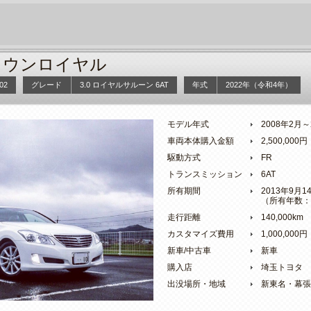
ラウンロイヤル
02
グレード
3.0 ロイヤルサルーン 6AT
年式
2022年（令和4年）
モデル年式
2008年2月
車両本体購入金額
2,500,000円
駆動方式
FR
トランスミッション
6AT
所有期間
2013年9月
（所有年数：
走行距離
140,000km
カスタマイズ費用
1,000,000円
新車/中古車
新車
購入店
埼玉トヨタ
出没場所・地域
新東名・幕