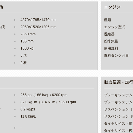
4870×1795×1470 mm
種類
室内高
2060×1520×1205 mm
エンジン型式
2850 mm
過給器
155 mm
総排気量
1600 kg
使用燃料
5 名
燃料タンク容量
4 枚
256 ps（188 kw）/ 6200 rpm
ブレーキシステム
32.0 kg･m（314 N･m）/ 3600 rpm
ブレーキシステム
オ
6.2 kg/ps
サスペンション（
11.8 km/L
サスペンション（
タイヤサイズ（前
-
タイヤサイズ（後