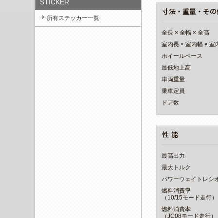
STICKER
所有ステッカー一覧
全長 × 全幅 × 全高
室内長 × 室内幅 × 
ホイールベース
最低地上高
車両重量
乗車定員
ドア数
最高出力
最大トルク
パワーウェイトレシ
燃料消費率
（10/15モード走行）
燃料消費率
（JC08モード走行）