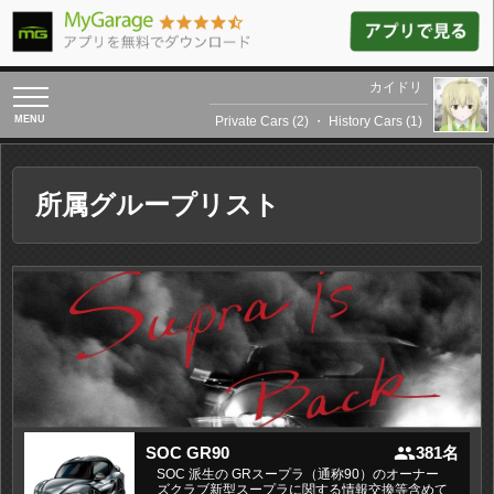
カイドリ
toggle
navigation
Private Cars (2)
・
History Cars (1)
所属グループリスト
people
SOC GR90
381名
SOC 派生の GRスープラ（通称90）のオーナー
ズクラブ新型スープラに関する情報交換等含めて