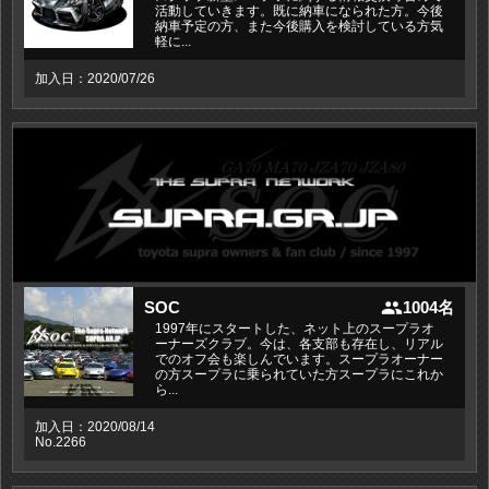
活動していきます。既に納車になられた方。今後
納車予定の方、また今後購入を検討している方気
軽に...
加入日：2020/07/26
people
SOC
1004名
1997年にスタートした、ネット上のスープラオ
ーナーズクラブ。今は、各支部も存在し、リアル
でのオフ会も楽しんでいます。スープラオーナー
の方スープラに乗られていた方スープラにこれか
ら...
加入日：2020/08/14
No.2266