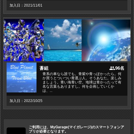
加入日：2021/11/01
people
蒼組
96名
青系の車なら誰でも。青紫や青っぽかったら。何
か買うとついつい青選ぶ人。そうあなた。楽しみ
ましょう。青い海青い空。地球は青かったって有
名な言葉もありますし。何を企画していくか
は、...
加入日：2022/10/25
ご利用には、MyGarage(マイガレージ)のスマートフォンア
プリが必要となります。