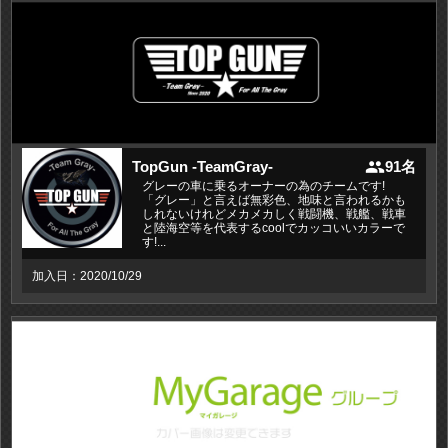
people
TopGun -TeamGray-
91名
グレーの車に乗るオーナーの為のチームです!
「グレー」と言えば無彩色、地味と言われるかも
しれないけれどメカメカしく戦闘機、戦艦、戦車
と陸海空等を代表するcoolでカッコいいカラーで
す!...
加入日：2020/10/29