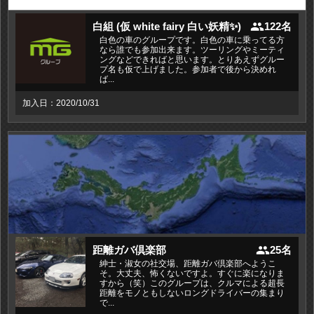
people
白組 (仮 white fairy 白い妖精✨)
122名
白色の車のグループです。白色の車に乗ってる方
なら誰でも参加出来ます。ツーリングやミーティ
ングなどできればと思います。とりあえずグルー
プ名も仮で上げました。参加者で後から決めれ
ば...
加入日：2020/10/31
people
距離ガバ倶楽部
25名
紳士・淑女の社交場、距離ガバ倶楽部へようこ
そ。大丈夫、怖くないですよ。すぐに楽になりま
すから（笑）このグループは、クルマによる超長
距離をモノともしないロングドライバーの集まり
で...