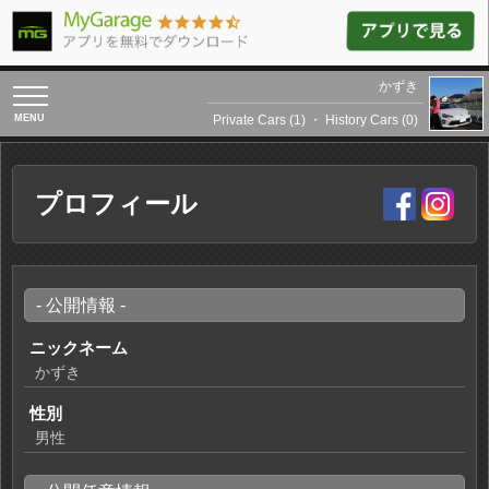
かずき
toggle
navigation
Private Cars (1)
・
History Cars (0)
プロフィール
- 公開情報 -
ニックネーム
かずき
性別
男性