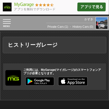
かずき
toggle
navigation
Private Cars (1)
・
History Cars (0)
ヒストリーガレージ
ご利用には、MyGarage(マイガレージ)のスマートフォンア
プリが必要となります。