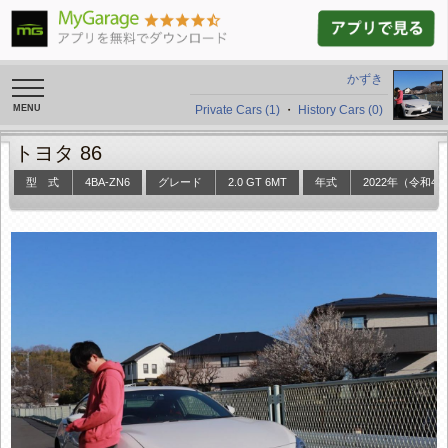
かずき
toggle
navigation
Private Cars (1)
・
History Cars (0)
トヨタ 86
型 式
4BA-ZN6
グレード
2.0 GT 6MT
年式
2022年（令和4