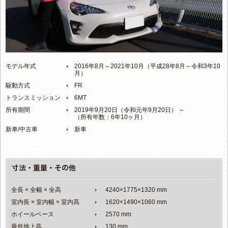
モデル年式
2016年8月～2021年10月（平成28年8月～令和3年10
月）
駆動方式
FR
トランスミッション
6MT
所有期間
2019年9月20日（令和元年9月20日） ～
（所有年数：6年10ヶ月）
新車/中古車
新車
全長 × 全幅 × 全高
4240×1775×1320 mm
室内長 × 室内幅 × 室内高
1620×1490×1060 mm
ホイールベース
2570 mm
最低地上高
130 mm