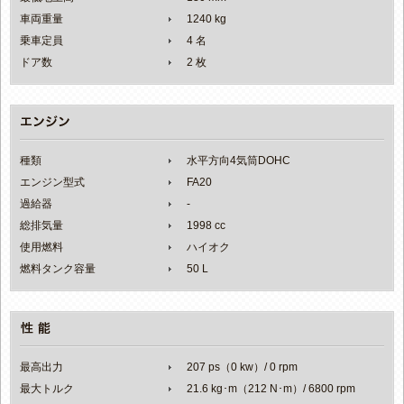
車両重量
1240 kg
乗車定員
4 名
ドア数
2 枚
種類
水平方向4気筒DOHC
エンジン型式
FA20
過給器
-
総排気量
1998 cc
使用燃料
ハイオク
燃料タンク容量
50 L
最高出力
207 ps（0 kw）/ 0 rpm
最大トルク
21.6 kg･m（212 N･m）/ 6800 rpm