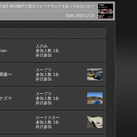
行会】MAX織戸と富士スピードウェイを走ってみないか？
Date: 2025.12.15
人のみ
han
参加人数 1名
終日参加
スープラ
齋藤〜
参加人数 1名
終日参加
スープラ
ナズマ
参加人数 1名
終日参加
ロードスター
参加人数 1名
終日参加