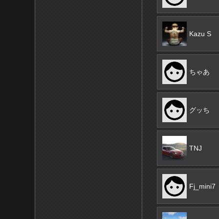
Kazu S
ちゃあ
グッち
TNJ
Fj_mini7