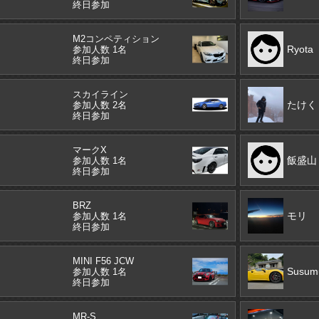
終日参加
M2コンペティション
Ryota
参加人数 1名
終日参加
スカイライン
たけく
参加人数 2名
終日参加
マークX
飯盛山
参加人数 1名
終日参加
BRZ
モリ
参加人数 1名
終日参加
MINI F56 JCW
Susum
参加人数 1名
終日参加
MR-S