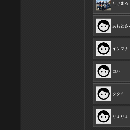
たけまる
あおとさ
イケマナ
コバ
タクミ
りょりょ