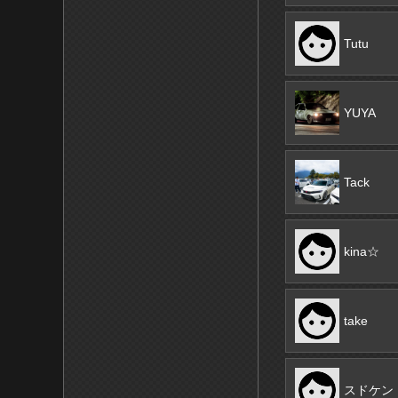
Tutu
YUYA
Tack
kina☆
take
スドケン