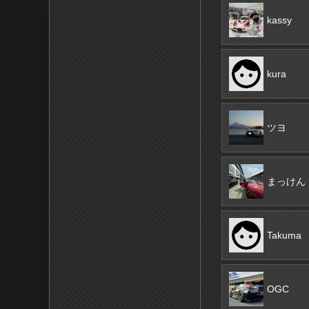
kassy
kura
ツヨ
まっけん
Takuma
OGC