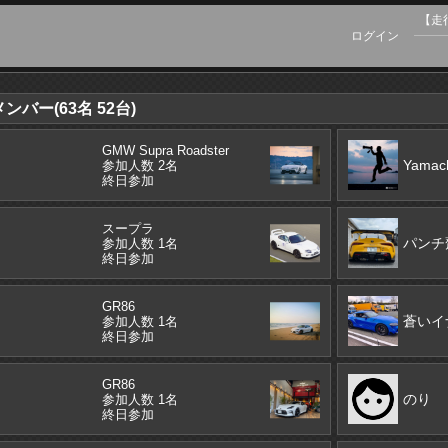
【走
ログイン
バー(63名 52台)
GMW Supra Roadster
Yamac
参加人数 2名
終日参加
スープラ
パンチ
参加人数 1名
終日参加
GR86
蒼いイ
参加人数 1名
終日参加
GR86
のり
参加人数 1名
終日参加