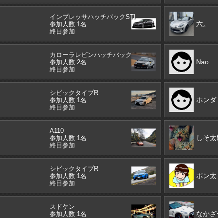
インプレッサハッチバックSTI
六。
参加人数 1名
終日参加
カローラレビンハッチバック
Nao
参加人数 2名
終日参加
シビックタイプR
ホンダ
参加人数 1名
終日参加
A110
しそ太
参加人数 1名
終日参加
シビックタイプR
ポン太
参加人数 1名
終日参加
スドケン
なかざ
参加人数 1名