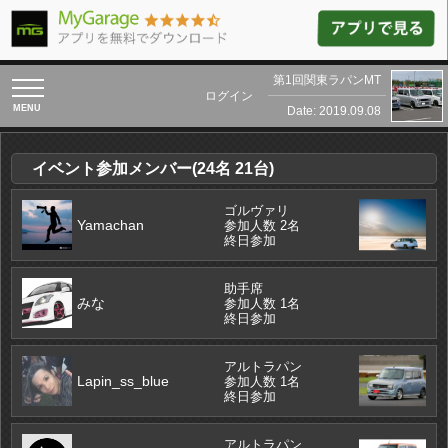
第1回関東ラパンMT
toggle
ログイン
navigation
Date: 2019.09.08
イベント参加メンバー(24名 21台)
ゴルヴァリ
Yamachan
参加人数 2名
終日参加
助手席
みな
参加人数 1名
終日参加
アルトラパン
Lapin_ss_blue
参加人数 1名
終日参加
アルトラパン