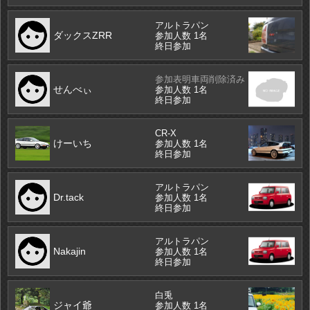
アルトラパン
ダックスZRR
参加人数 1名
終日参加
参加表明車両削除済み
せんべぃ
参加人数 1名
終日参加
CR-X
けーいち
参加人数 1名
終日参加
アルトラパン
Dr.tack
参加人数 1名
終日参加
アルトラパン
Nakajin
参加人数 1名
終日参加
白兎
ジャイ爺
参加人数 1名