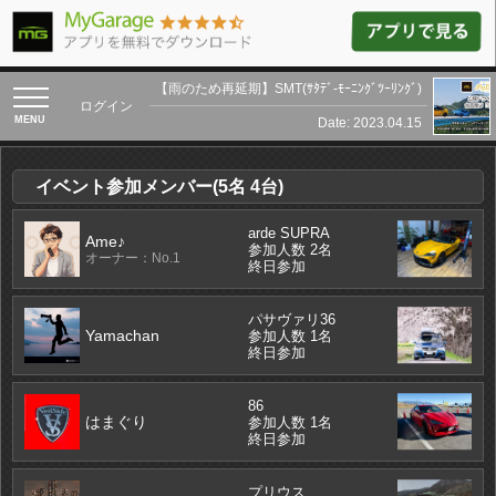
【雨のため再延期】SMT(ｻﾀﾃﾞ-ﾓｰﾆﾝｸﾞﾂｰﾘﾝｸﾞ)
toggle
ログイン
navigation
Date: 2023.04.15
イベント参加メンバー(5名 4台)
arde SUPRA
Ame♪
参加人数 2名
オーナー：No.1
終日参加
パサヴァリ36
Yamachan
参加人数 1名
終日参加
86
はまぐり
参加人数 1名
終日参加
プリウス