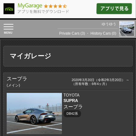
ゆうゆう
toggle
navigation
Private Cars (3)
・
History Cars (0)
マイガレージ
スープラ
2020年3月20日（令和2年3月20日） ～
（所有年数：6年4ヶ月）
(メイン)
TOYOTA
SUPRA
スープラ
DB42系