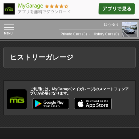
ゆうゆう
toggle
navigation
Private Cars (3)
・
History Cars (0)
ヒストリーガレージ
ご利用には、MyGarage(マイガレージ)のスマートフォンア
プリが必要となります。