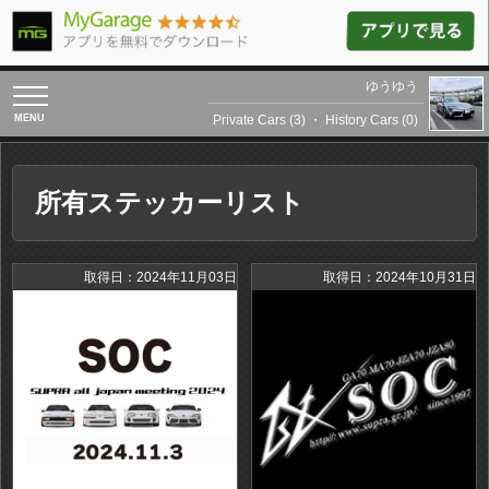
ゆうゆう
toggle
navigation
Private Cars (3)
・
History Cars (0)
所有ステッカーリスト
取得日：2024年11月03日
取得日：2024年10月31日