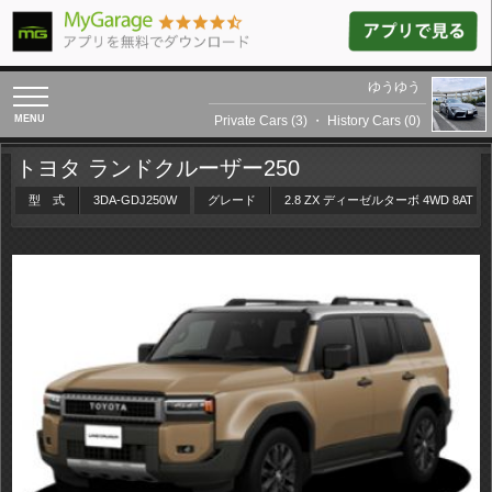
ゆうゆう
toggle
navigation
Private Cars (3)
・
History Cars (0)
トヨタ ランドクルーザー250
型 式
3DA-GDJ250W
グレード
2.8 ZX ディーゼルターボ 4WD 8AT