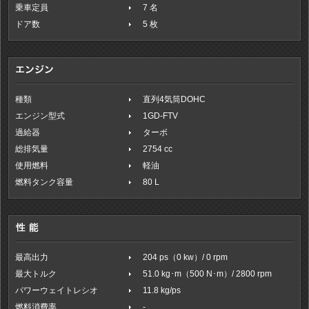
乗車定員
7 名
ドア数
5 枚
種類
直列4気筒DOHC
エンジン型式
1GD-FTV
過給器
ターボ
総排気量
2754 cc
使用燃料
軽油
燃料タンク容量
80 L
最高出力
204 ps（0 kw）/ 0 rpm
最大トルク
51.0 kg･m（500 N･m）/ 2800 rpm
パワーウェイトレシオ
11.8 kg/ps
燃料消費率
-