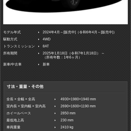
モデル年式
2024年4月～[販売中]（令和6年4月～[販売中]）
駆動方式
4WD
トランスミッション
8AT
所有期間
2025年1月18日（令和7年1月18日） ～
（所有年数：1年6ヶ月）
新車/中古車
新車
全長 × 全幅 × 全高
4930×1980×1940 mm
室内長 × 室内幅 × 室内高
2690×1600×1190 mm
ホイールベース
2850 mm
最低地上高
230 mm
車両重量
2410 kg