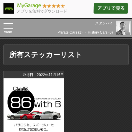
スタンバイ
toggle
navigation
Private Cars (1)
・
History Cars (0)
所有ステッカーリスト
取得日：2022年11月16日