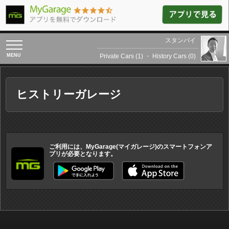
スタンバイ
toggle
navigation
Private Cars (1)
・
History Cars (0)
ヒストリーガレージ
ご利用には、MyGarage(マイガレージ)のスマートフォンア
プリが必要となります。